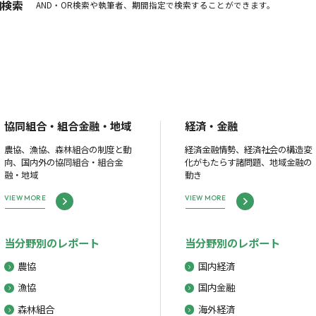
細検索
AND・OR検索や執筆者、期間指定で検索することができます。
協同組合・組合金融・地域
経済・金融
農協、漁協、森林組合の制度と動
経済金融情勢、経済社会の構造変
向、国内外の協同組合・組合金
化がもたらす諸問題、地域金融の
融・地域
動き
VIEW MORE
VIEW MORE
当分野別のレポート
当分野別のレポート
農協
国内経済
漁協
国内金融
森林組合
海外経済