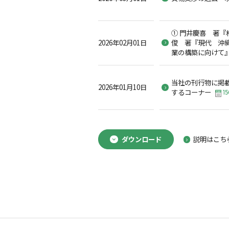
① 門井慶喜 著『
2026年02月01日
俊 著『現代 沖縄
業の構築に向けて
当社の刊行物に掲
2026年01月10日
するコーナー
15
ダウンロード
説明はこち