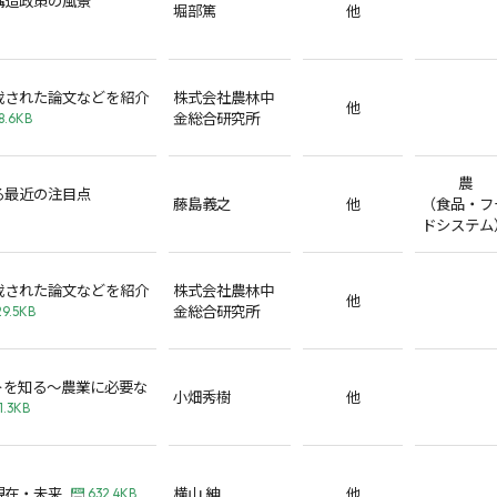
堀部篤
他
載された論文などを紹介
株式会社農林中
他
金総合研究所
8.6KB
農
る最近の注目点
藤島義之
他
（食品・フ
ドシステム
載された論文などを紹介
株式会社農林中
他
金総合研究所
29.5KB
トを知る～農業に必要な
小畑秀樹
他
1.3KB
現在・未来
横山 紳
他
632.4KB