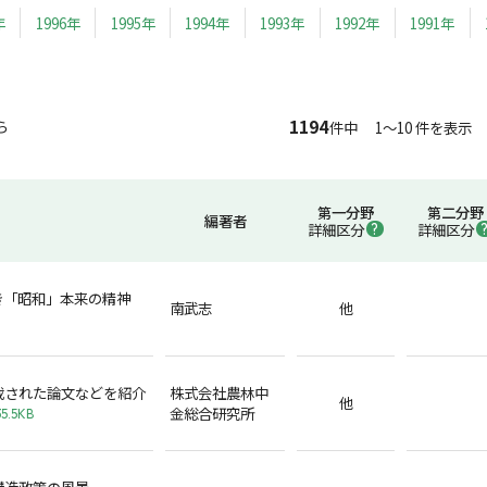
年
1996年
1995年
1994年
1993年
1992年
1991年
1194
ら
件中 1～10 件を表示
第一分野
第二分野
編著者
詳細区分
詳細区分
き「昭和」本来の精神
南武志
他
載された論文などを紹介
株式会社農林中
他
金総合研究所
5.5KB
構造政策の風景