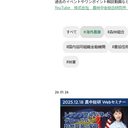
過去のイベントやワンポイント解説動画な
YouTube 株式会社 農林中金総合研究
すべて
#海外農業
#森林組合
#国内協同組織金融機関
#農協信
#林業
26.01.26