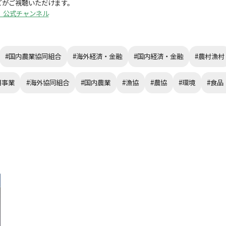
どがご視聴いただけます。
所 公式チャンネル
#国内農業協同組合
#海外経済・金融
#国内経済・金融
#農村漁村
用事業
#海外協同組合
#国内農業
#漁協
#農協
#環境
#食品