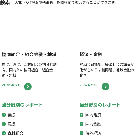
細検索
AND・OR検索や執筆者、期間指定で検索することができます。
協同組合・組合金融・地域
経済・金融
農協、漁協、森林組合の制度と動
経済金融情勢、経済社会の構造変
向、国内外の協同組合・組合金
化がもたらす諸問題、地域金融の
融・地域
動き
VIEW MORE
VIEW MORE
当分野別のレポート
当分野別のレポート
農協
国内経済
漁協
国内金融
森林組合
海外経済