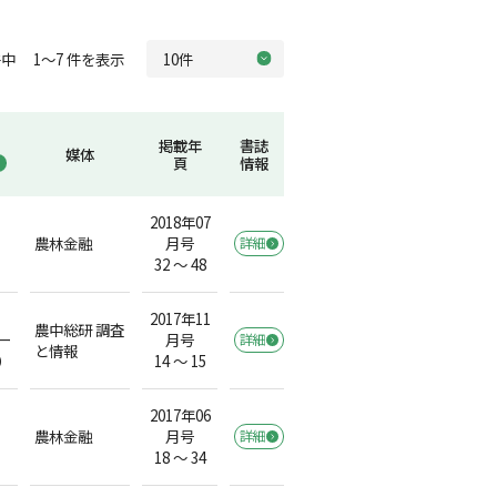
中 1～7 件を表示
掲載年
書誌
媒体
頁
情報
2018年07
農林金融
月号
詳細
32 ～ 48
2017年11
農中総研 調査
ー
月号
詳細
と情報
）
14 ～ 15
2017年06
農林金融
月号
詳細
）
18 ～ 34