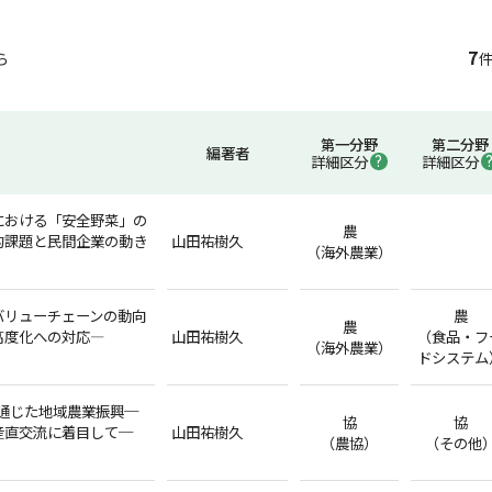
7
ら
件
第一分野
第二分野
編著者
詳細区分
詳細区分
における「安全野菜」の
農
的課題と民間企業の動き
山田祐樹久
（海外農業）
バリューチェーンの動向
農
農
高度化への対応―
山田祐樹久
（食品・フ
（海外農業）
ドシステム
を通じた地域農業振興─
協
協
産直交流に着目して─
山田祐樹久
（農協）
（その他