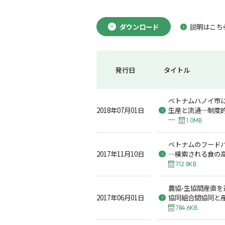
ダウンロード
説明はこち
発行日
タイトル
ベトナムハノイ市
2018年07月01日
生産と流通─制度
─
1.0MB
ベトナムのフード
2017年11月10日
―模索される食の
712.8KB
農協-生協間産直
2017年06月01日
協同組合間協同と
784.6KB