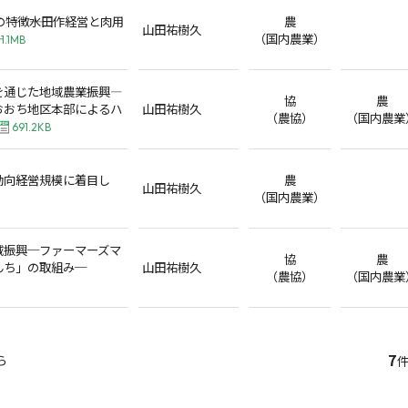
の特徴――水田作経営と肉用
農
山田祐樹久
（国内農業）
1.1MB
を通じた地域農業振興―
協
農
おおち地区本部によるハ
山田祐樹久
（農協）
（国内農業
691.2KB
向――経営規模に着目し
農
山田祐樹久
（国内農業）
域振興─ファーマーズマ
協
農
んち」の取組み─
山田祐樹久
（農協）
（国内農業
7
ら
件