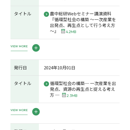
タイトル
農中総研Webセミナー講演資料
『循環型社会の構築 ～一次産業を
出発点、再生点として行う考え方
～』
4.2MB
VIEW MORE
発行日
2024年10月01日
タイトル
循環型社会の構築─ 一次産業を出
発点、資源の再生点と捉える考え
方 ─
2.3MB
VIEW MORE