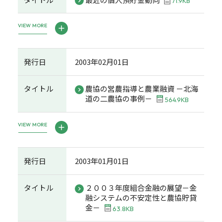
71.9KB
VIEW MORE
発行日
2003年02月01日
タイトル
農協の営農指導と農業融資 －北海
道の二農協の事例－
564.9KB
VIEW MORE
発行日
2003年01月01日
タイトル
２００３年度組合金融の展望－金
融システムの不安定性と農協貯貸
金－
63.8KB