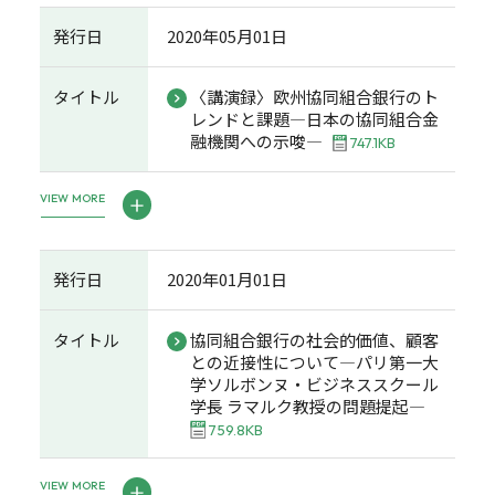
発行日
2020年05月01日
タイトル
〈講演録〉欧州協同組合銀行のト
レンドと課題―日本の協同組合金
融機関への示唆―
747.1KB
VIEW MORE
発行日
2020年01月01日
タイトル
協同組合銀行の社会的価値、顧客
との近接性について―パリ第一大
学ソルボンヌ・ビジネススクール
学長 ラマルク教授の問題提起―
759.8KB
VIEW MORE