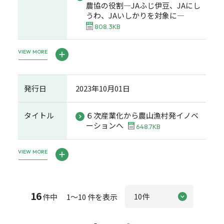
農協の役割―JAふじ伊豆、JAにし
うわ、JAいしかりを対象に―
808.3KB
VIEW MORE
発行日
2023年10月01日
タイトル
６次産業化から農山漁村発イノベ
ーションへ
648.7KB
VIEW MORE
16
件中 1～10 件を表示