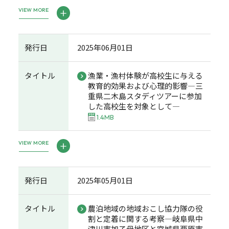
VIEW MORE
発行日
2025年06月01日
タイトル
漁業・漁村体験が高校生に与える
教育的効果および心理的影響―三
重県二木島スタディツアーに参加
した高校生を対象として―
1.4MB
VIEW MORE
発行日
2025年05月01日
タイトル
農泊地域の地域おこし協力隊の役
割と定着に関する考察―岐阜県中
津川市加子母地区と宮城県栗原市