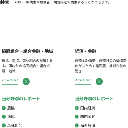
細検索
AND・OR検索や執筆者、期間指定で検索することができます。
協同組合・組合金融・地域
経済・金融
農協、漁協、森林組合の制度と動
経済金融情勢、経済社会の構造変
向、国内外の協同組合・組合金
化がもたらす諸問題、地域金融の
融・地域
動き
VIEW MORE
VIEW MORE
当分野別のレポート
当分野別のレポート
農協
国内経済
漁協
国内金融
森林組合
海外経済