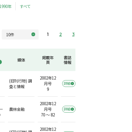
1990年
すべて
1
2
3
掲載年
書誌
媒体
頁
情報
2002年12
(旧刊行物) 調
月号
詳細
査と情報
9
2002年12
ー
農林金融
月号
詳細
）
70 ～ 82
2002年12
(旧刊行物) 調