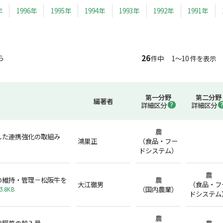
年
1996年
1995年
1994年
1993年
1992年
1991年
26
ら
件中 1～10 件を表示
第一分野
第二分野
編著者
詳細区分
詳細区分
農
した連携強化の取組み
鴻巣正
（食品・フー
ドシステム）
農
の維持・管理－松阪牛を
農
大江徹男
（食品・フ
（国内農業）
3.8KB
ドシステム
農
凍野菜の輸入量
農