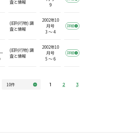
査と情報
9
2002年10
(旧刊行物) 調
月号
詳細
査と情報
3 ～ 4
2002年10
(旧刊行物) 調
ー
月号
詳細
査と情報
）
5 ～ 6
1
2
3