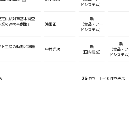
ドシステム）
安定供給対策基本調査
農
産業の連携事例集」
鴻巣正
（食品・フー
ドシステム）
農
マト生産の動向と課題
農
中村光次
（食品・フ
（国内農業）
ドシステム
26
ら
件中 1～10 件を表示