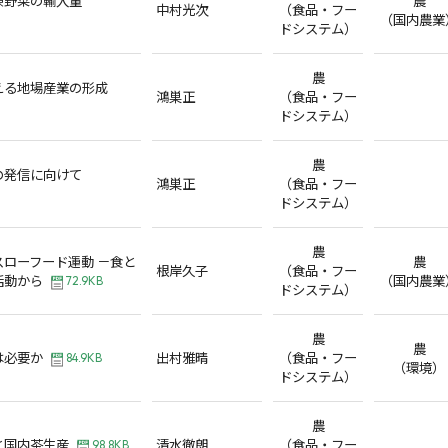
中村光次
（食品・フー
（国内農業
ドシステム）
農
える地場産業の形成
鴻巣正
（食品・フー
ドシステム）
農
の発信に向けて
鴻巣正
（食品・フー
ドシステム）
農
ローフード運動 －食と
農
根岸久子
（食品・フー
活動から
（国内農業
72.9KB
ドシステム）
農
農
は必要か
出村雅晴
（食品・フー
84.9KB
（環境）
ドシステム）
農
と国内茶生産
清水徹朗
（食品・フー
98.8KB