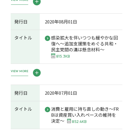
発行日
2020年08月01日
タイトル
感染拡大を伴いつつも緩やかな回
復へ～追加支援策をめぐる共和・
民主党間の溝は懸念材料～
815.3KB
VIEW MORE
発行日
2020年07月01日
タイトル
消費と雇用に持ち直しの動き～FR
Bは資産買い入れペースの維持を
決定～
852.4KB