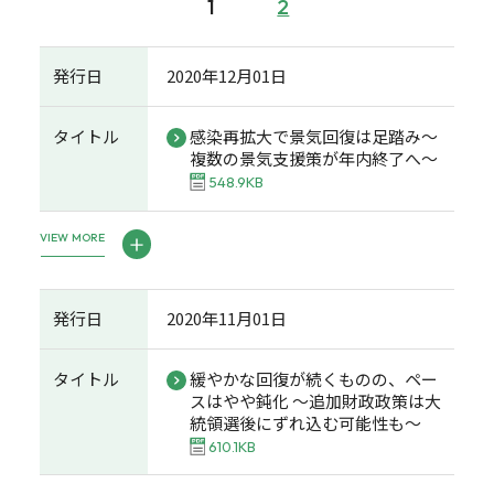
1
2
発行日
2020年12月01日
タイトル
感染再拡大で景気回復は足踏み～
複数の景気支援策が年内終了へ～
548.9KB
VIEW MORE
発行日
2020年11月01日
タイトル
緩やかな回復が続くものの、ペー
スはやや鈍化 ～追加財政政策は大
統領選後にずれ込む可能性も～
610.1KB