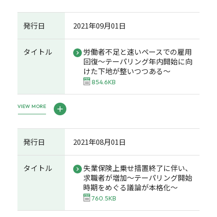
発行日
2021年09月01日
タイトル
労働者不足と速いペースでの雇用
回復～テーパリング年内開始に向
けた下地が整いつつある～
854.6KB
VIEW MORE
発行日
2021年08月01日
タイトル
失業保険上乗せ措置終了に伴い、
求職者が増加～テーパリング開始
時期をめぐる議論が本格化～
760.5KB