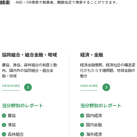
細検索
AND・OR検索や執筆者、期間指定で検索することができます。
協同組合・組合金融・地域
経済・金融
農協、漁協、森林組合の制度と動
経済金融情勢、経済社会の構造変
向、国内外の協同組合・組合金
化がもたらす諸問題、地域金融の
融・地域
動き
VIEW MORE
VIEW MORE
当分野別のレポート
当分野別のレポート
農協
国内経済
漁協
国内金融
森林組合
海外経済