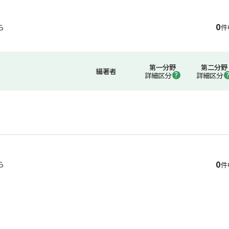
0
ら
件
第一分野
第二分野
編著者
詳細区分
詳細区分
0
ら
件