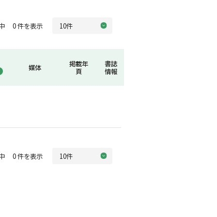
中 0 件を表示
掲載年
書誌
媒体
頁
情報
中 0 件を表示