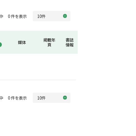
中 0 件を表示
掲載年
書誌
媒体
頁
情報
中 0 件を表示