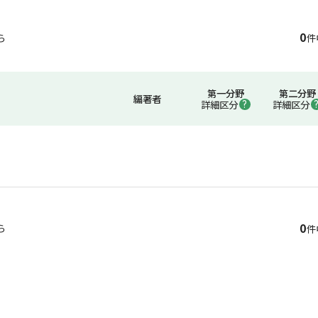
0
ら
件
第一分野
第二分野
編著者
詳細区分
詳細区分
0
ら
件