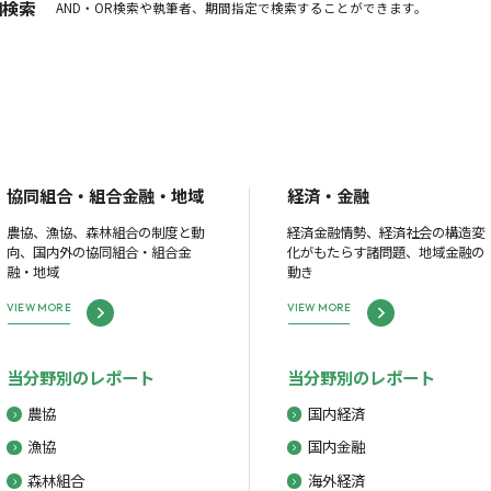
細検索
AND・OR検索や執筆者、期間指定で検索することができます。
協同組合・組合金融・地域
経済・金融
農協、漁協、森林組合の制度と動
経済金融情勢、経済社会の構造変
向、国内外の協同組合・組合金
化がもたらす諸問題、地域金融の
融・地域
動き
VIEW MORE
VIEW MORE
当分野別のレポート
当分野別のレポート
農協
国内経済
漁協
国内金融
森林組合
海外経済