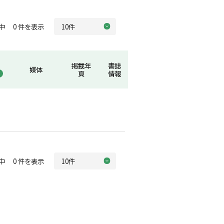
中 0 件を表示
掲載年
書誌
媒体
頁
情報
中 0 件を表示