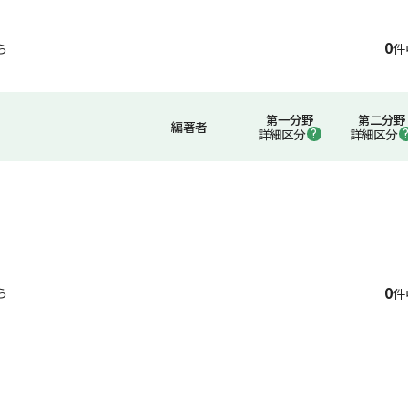
0
ら
件
第一分野
第二分野
編著者
詳細区分
詳細区分
0
ら
件