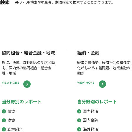
細検索
AND・OR検索や執筆者、期間指定で検索することができます。
協同組合・組合金融・地域
経済・金融
農協、漁協、森林組合の制度と動
経済金融情勢、経済社会の構造変
向、国内外の協同組合・組合金
化がもたらす諸問題、地域金融の
融・地域
動き
VIEW MORE
VIEW MORE
当分野別のレポート
当分野別のレポート
農協
国内経済
漁協
国内金融
森林組合
海外経済