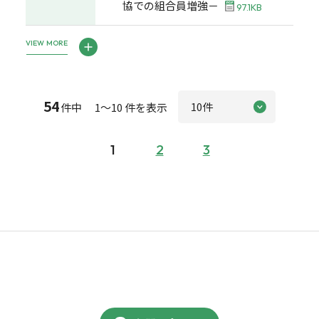
協での組合員増強－
97.1KB
VIEW MORE
54
件中 1～10 件を表示
1
2
3