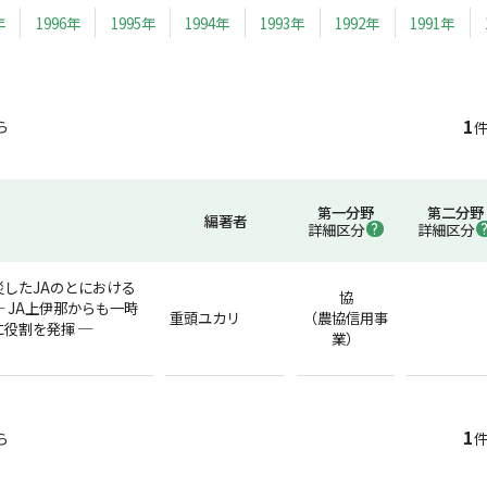
年
1996年
1995年
1994年
1993年
1992年
1991年
1
ら
件
第一分野
第二分野
編著者
詳細区分
詳細区分
したJAのとにおける
協
 JA上伊那からも一時
重頭ユカリ
（農協信用事
役割を発揮 ─
業）
1
ら
件