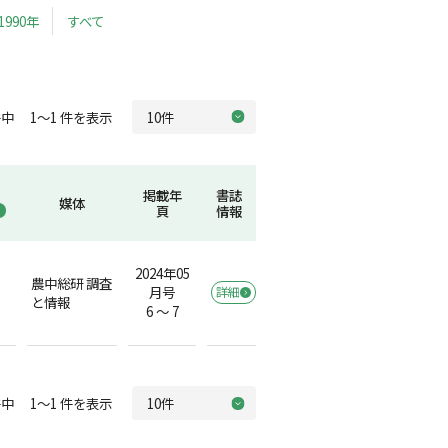
1990年
すべて
中 1～1 件を表示
掲載年
書誌
媒体
頁
情報
2024年05
農中総研 調査
月号
詳細
と情報
6 ～ 7
中 1～1 件を表示