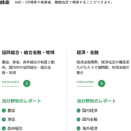
細検索
AND・OR検索や執筆者、期間指定で検索することができます。
協同組合・組合金融・地域
経済・金融
農協、漁協、森林組合の制度と動
経済金融情勢、経済社会の構造変
向、国内外の協同組合・組合金
化がもたらす諸問題、地域金融の
融・地域
動き
VIEW MORE
VIEW MORE
当分野別のレポート
当分野別のレポート
農協
国内経済
漁協
国内金融
森林組合
海外経済