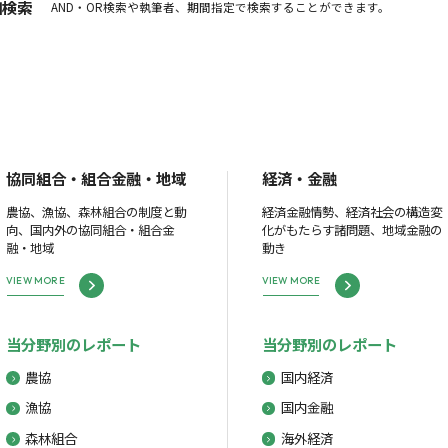
細検索
AND・OR検索や執筆者、期間指定で検索することができます。
協同組合・組合金融・地域
経済・金融
農協、漁協、森林組合の制度と動
経済金融情勢、経済社会の構造変
向、国内外の協同組合・組合金
化がもたらす諸問題、地域金融の
融・地域
動き
VIEW MORE
VIEW MORE
当分野別のレポート
当分野別のレポート
農協
国内経済
漁協
国内金融
森林組合
海外経済