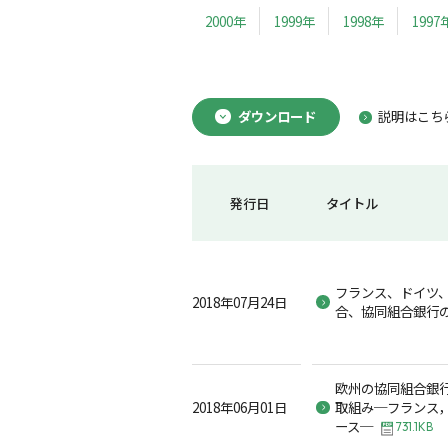
2000年
1999年
1998年
1997
ダウンロード
説明はこち
発行日
タイトル
フランス、ドイツ
2018年07月24日
合、協同組合銀行
欧州の協同組合銀
2018年06月01日
取組み─フランス
ース─
731.1KB