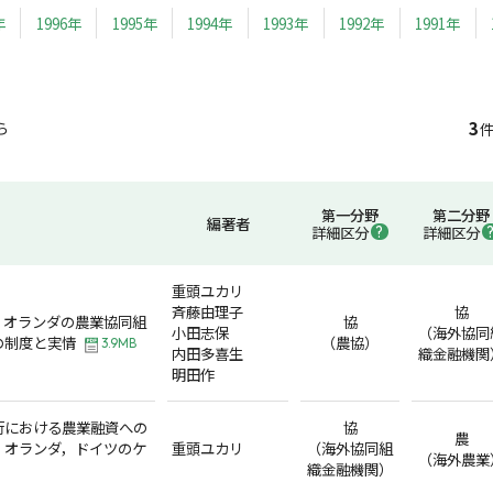
年
1996年
1995年
1994年
1993年
1992年
1991年
3
ら
件
第一分野
第二分野
編著者
詳細区分
詳細区分
重頭ユカリ
斉藤由理子
協
、オランダの農業協同組
協
小田志保
（海外協同
の制度と実情
（農協）
3.9MB
内田多喜生
織金融機関
明田作
行における農業融資への
協
農
，オランダ，ドイツのケ
重頭ユカリ
（海外協同組
（海外農業
織金融機関）