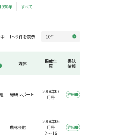
1990年
すべて
中 1～3 件を表示
掲載年
書誌
媒体
頁
情報
2018年07
組
総研レポート
詳細
月号
）
2018年06
農林金融
月号
詳細
）
2 ～ 16