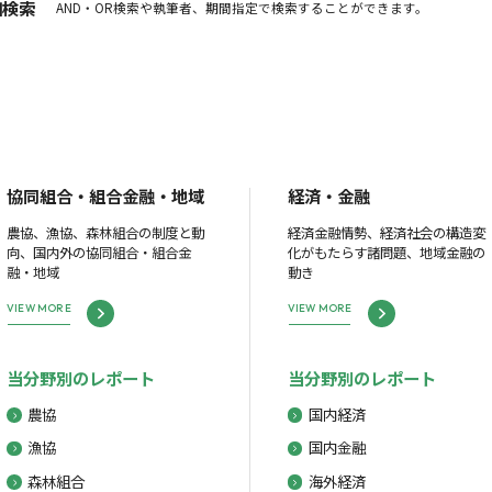
細検索
AND・OR検索や執筆者、期間指定で検索することができます。
協同組合・組合金融・地域
経済・金融
農協、漁協、森林組合の制度と動
経済金融情勢、経済社会の構造変
向、国内外の協同組合・組合金
化がもたらす諸問題、地域金融の
融・地域
動き
VIEW MORE
VIEW MORE
当分野別のレポート
当分野別のレポート
農協
国内経済
漁協
国内金融
森林組合
海外経済