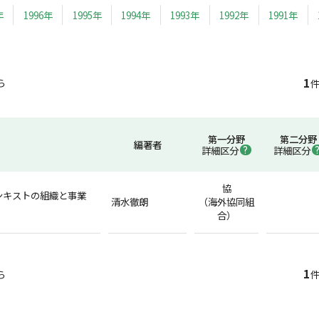
年
1996年
1995年
1994年
1993年
1992年
1991年
1
ら
件
第一分野
第二分野
編著者
詳細区分
詳細区分
協
ンキストの組織と事業
清水徹朗
（海外協同組
合）
1
ら
件