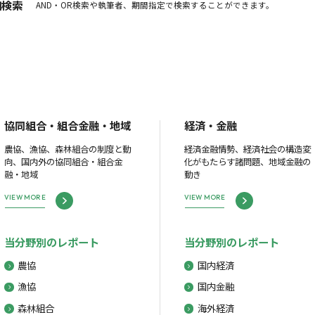
細検索
AND・OR検索や執筆者、期間指定で検索することができます。
協同組合・組合金融・地域
経済・金融
農協、漁協、森林組合の制度と動
経済金融情勢、経済社会の構造変
向、国内外の協同組合・組合金
化がもたらす諸問題、地域金融の
融・地域
動き
VIEW MORE
VIEW MORE
当分野別のレポート
当分野別のレポート
農協
国内経済
漁協
国内金融
森林組合
海外経済