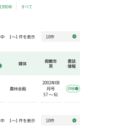
1990年
すべて
中 1～1 件を表示
掲載年
書誌
媒体
頁
情報
2002年08
農林金融
月号
詳細
57 ～ 61
中 1～1 件を表示