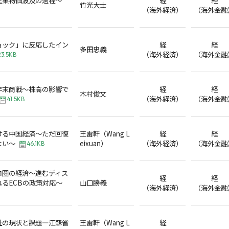
竹光大士
（海外経済）
（海外金融
ョック」に反応したイン
経
経
多田忠義
（海外経済）
（海外金融
23.5KB
年末商戦～株高の影響で
経
経
木村俊文
（海外経済）
（海外金融
41.5KB
ける中国経済～ただ回復
王雷軒（Wang L
経
経
ない～
eixuan）
（海外経済）
（海外金融
46.1KB
ロ圏の経済～進むディス
経
経
るECBの政策対応～
山口勝義
（海外経済）
（海外金融
社の現状と課題―江蘇省
王雷軒（Wang L
経