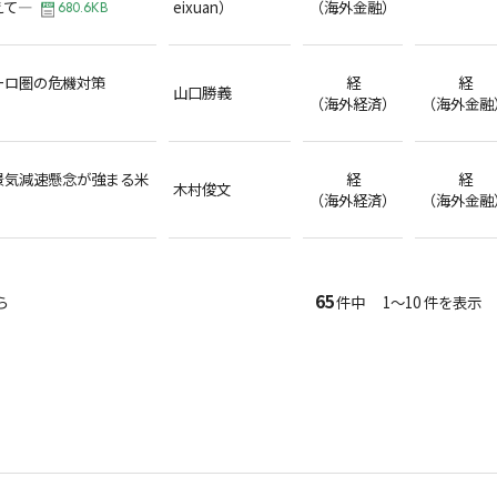
えて―
eixuan）
（海外金融）
680.6KB
ーロ圏の危機対策
経
経
山口勝義
（海外経済）
（海外金融
景気減速懸念が強まる米
経
経
木村俊文
（海外経済）
（海外金融
65
ら
件中 1～10 件を表示