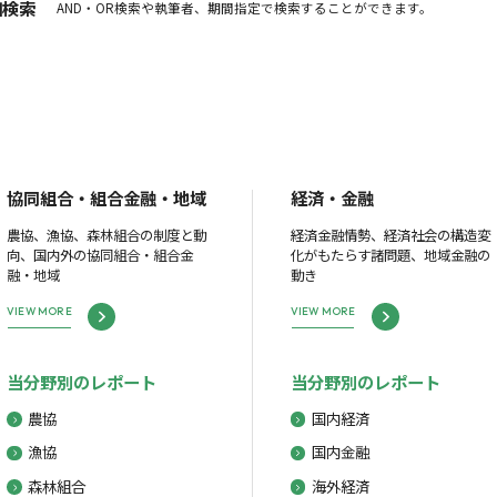
細検索
AND・OR検索や執筆者、期間指定で検索することができます。
協同組合・組合金融・地域
経済・金融
農協、漁協、森林組合の制度と動
経済金融情勢、経済社会の構造変
向、国内外の協同組合・組合金
化がもたらす諸問題、地域金融の
融・地域
動き
VIEW MORE
VIEW MORE
当分野別のレポート
当分野別のレポート
農協
国内経済
漁協
国内金融
森林組合
海外経済