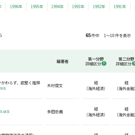
年
1996年
1995年
1994年
1993年
1992年
1991年
65
ら
件中 1～10 件を表示
第一分野
第二分野
編著者
詳細区分
詳細区分
かかわらず、底堅く推移
経
経
木村俊文
（海外経済）
（海外金融
.1KB
経
経
多田忠義
55.4KB
（海外経済）
（海外金融
企業物価波及の過程～
経
経