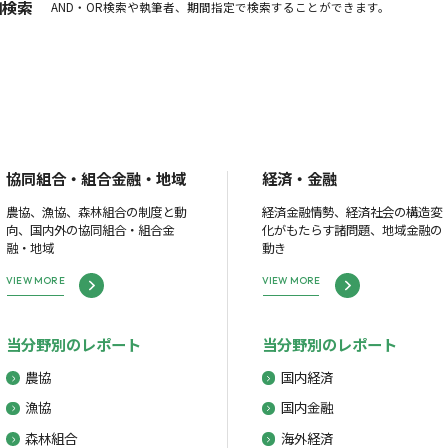
細検索
AND・OR検索や執筆者、期間指定で検索することができます。
協同組合・組合金融・地域
経済・金融
農協、漁協、森林組合の制度と動
経済金融情勢、経済社会の構造変
向、国内外の協同組合・組合金
化がもたらす諸問題、地域金融の
融・地域
動き
VIEW MORE
VIEW MORE
当分野別のレポート
当分野別のレポート
農協
国内経済
漁協
国内金融
森林組合
海外経済