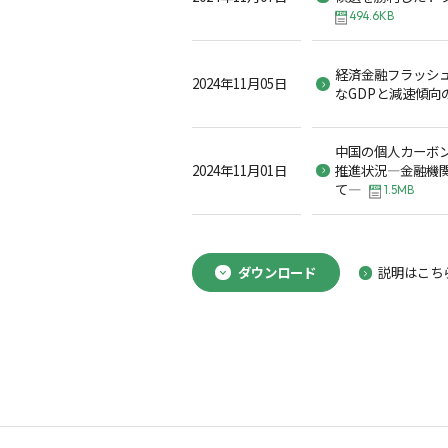
494.6KB
経済金融フラッシュ
2024年11月05日
なGDPと減速傾向
中国の個人カーボン
2024年11月01日
推進状況―金融機関
て―
1.5MB
ダウンロード
説明はこち