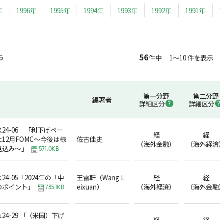
年
1996年
1995年
1994年
1993年
1992年
1991年
56
ら
件中 1～10 件を表示
第一分野
第二分野
編著者
詳細区分
詳細区分
24-06 「利下げペー
経
経
12月FOMC～今後は様
佐古佳史
（海外金融）
（海外経済
見込み～」
571.0KB
4-05「2024年の「中
王雷軒（Wang L
経
経
のポイント」
eixuan）
（海外経済）
（海外金融
735.1KB
4-29 「（米国）下げ
経
経