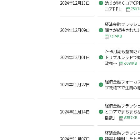
2024年12月13日
渋りが続くコアCP
コアPPI」
750.
経済金融フラッシュ
2024年12月09日
調さが維持された1
731.9KB
7～9月期も堅調さ
2024年12月01日
トリプルレッドで
政権～
609.1KB
経済金融フォーカス
2024年11月22日
プ政権下で注目の
経済金融フラッシュ2
2024年11月14日
とコアでまちまち
指数」
635.7KB
経済金融フラッシュ2
2024年11月07日
領選を勝利したト