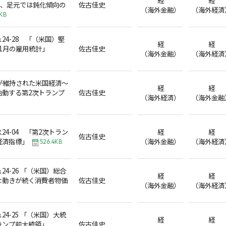
I、足元では鈍化傾向の
佐古佳史
（海外金融）
（海外経済
7KB
24-28 「（米国）堅
経
経
1月の雇用統計」
佐古佳史
（海外金融）
（海外経済
が維持された米国経済～
経
経
始動する第2次トランプ
佐古佳史
（海外経済）
（海外金融
24-04 「第2次トラン
経
経
佐古佳史
経済指標」
（海外金融）
（海外経済
526.4KB
4-26 「（米国）総合
経
経
な動きが続く消費者物価
佐古佳史
（海外金融）
（海外経済
4-25 「（米国）大統
経
経
ランプ前大統領」
佐古佳史