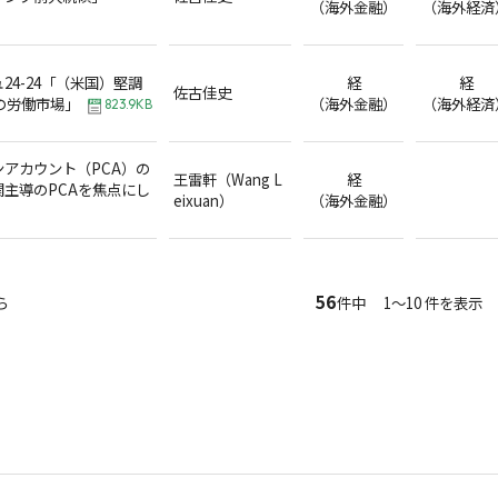
（海外金融）
（海外経済
24-24「（米国）堅調
経
経
佐古佳史
の労働市場」
（海外金融）
（海外経済
823.9KB
アカウント（PCA）の
王雷軒（Wang L
経
主導のPCAを焦点にし
eixuan）
（海外金融）
56
ら
件中 1～10 件を表示