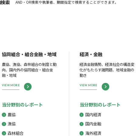
細検索
AND・OR検索や執筆者、期間指定で検索することができます。
協同組合・組合金融・地域
経済・金融
農協、漁協、森林組合の制度と動
経済金融情勢、経済社会の構造変
向、国内外の協同組合・組合金
化がもたらす諸問題、地域金融の
融・地域
動き
VIEW MORE
VIEW MORE
当分野別のレポート
当分野別のレポート
農協
国内経済
漁協
国内金融
森林組合
海外経済