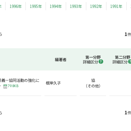
年
1996年
1995年
1994年
1993年
1992年
1991年
1
ら
件
第一分野
第二分野
編著者
詳細区分
詳細区分
意義－協同活動の強化に
協
根岸久子
－
（その他）
79.8KB
1
ら
件