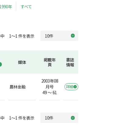
1990年
すべて
中 1～1 件を表示
掲載年
書誌
媒体
頁
情報
2003年08
農林金融
月号
詳細
49 ～ 61
中 1～1 件を表示