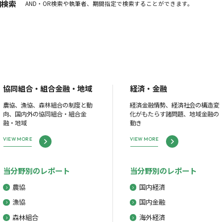
細検索
AND・OR検索や執筆者、期間指定で検索することができます。
協同組合・組合金融・地域
経済・金融
農協、漁協、森林組合の制度と動
経済金融情勢、経済社会の構造変
向、国内外の協同組合・組合金
化がもたらす諸問題、地域金融の
融・地域
動き
VIEW MORE
VIEW MORE
当分野別のレポート
当分野別のレポート
農協
国内経済
漁協
国内金融
森林組合
海外経済