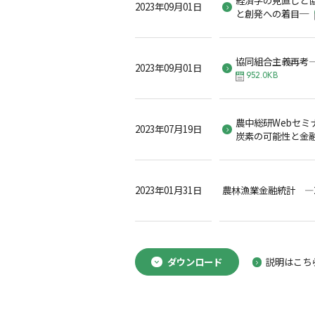
2023年09月01日
と創発への着目─
協同組合主義再考
2023年09月01日
952.0KB
農中総研Webセミ
2023年07月19日
炭素の可能性と金
2023年01月31日
農林漁業金融統計 ―2
ダウンロード
説明はこち