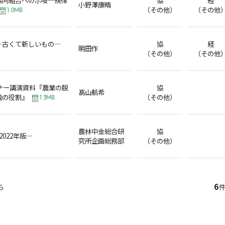
小野澤康晴
（その他）
（その他
1.0MB
―古くて新しいもの―
協
経
明田作
（その他）
（その他
ナー講演資料『農業の脱
協
髙山航希
融の役割』
（その他）
1.3MB
農林中金総合研
協
022年版―
究所企画総務部
（その他）
6
ら
件