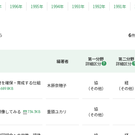
年
1996年
1995年
1994年
1993年
1992年
1991年
6
ら
件
第一分野
第二分野
編著者
詳細区分
詳細区分
材を確保・育成する仕組
協
経
木原奈穂子
（その他）
（その他
689.8KB
協
想像してみる
重頭ユカリ
734.3KB
（その他）
協同組合への示唆─規律
協
経