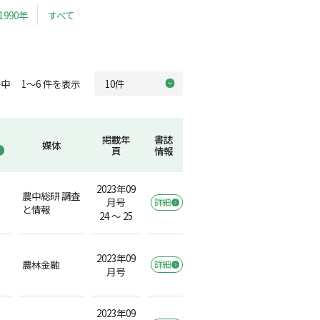
1990年
すべて
中 1～6 件を表示
掲載年
書誌
媒体
頁
情報
2023年09
農中総研 調査
月号
詳細
）
と情報
24 ～ 25
2023年09
農林金融
詳細
月号
2023年09