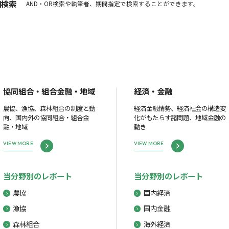
細検索
AND・OR検索や執筆者、期間指定で検索することができます。
協同組合・組合金融・地域
経済・金融
農協、漁協、森林組合の制度と動
経済金融情勢、経済社会の構造変
向、国内外の協同組合・組合金
化がもたらす諸問題、地域金融の
融・地域
動き
VIEW MORE
VIEW MORE
当分野別のレポート
当分野別のレポート
農協
国内経済
漁協
国内金融
森林組合
海外経済