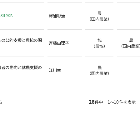
農
澤浦彰治
611.9KB
（国内農業）
への公的支援と農協の関
協
農
斉藤由理子
（農協）
（国内農業
農者の動向と就農支援の
農
江川章
（国内農業）
26
ら
件中 1～10 件を表示