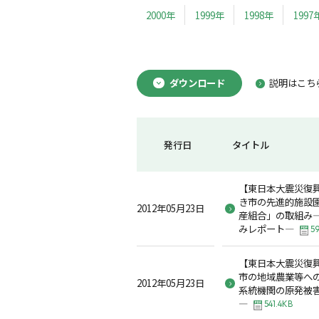
2000年
1999年
1998年
1997
ダウンロード
説明はこち
発行日
タイトル
【東日本大震災復
き市の先進的施設
2012年05月23日
産組合」の取組み
みレポート―
5
【東日本大震災復
市の地域農業等へ
2012年05月23日
系統機関の原発被
―
541.4KB