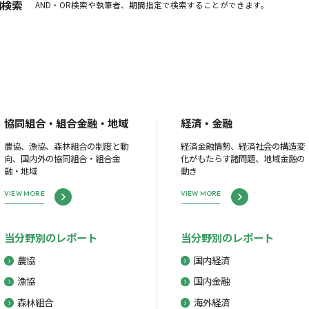
細検索
AND・OR検索や執筆者、期間指定で検索することができます。
協同組合・組合金融・地域
経済・金融
農協、漁協、森林組合の制度と動
経済金融情勢、経済社会の構造変
向、国内外の協同組合・組合金
化がもたらす諸問題、地域金融の
融・地域
動き
VIEW MORE
VIEW MORE
当分野別のレポート
当分野別のレポート
農協
国内経済
漁協
国内金融
森林組合
海外経済