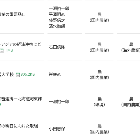
一瀬裕一郎
農業の重要品目
平澤明彦
農
藤野信之
（国内農業）
清水徹朗
―アジアの経済連携にど
農
農
石田信隆
（国内農業）
（海外農業
1.1MB
農
営大学校
岸康彦
806.2KB
（国内農業）
耕畜連携―北海道河東郡
農
農
一瀬裕一郎
（環境）
（国内農業
B
家の明日に向けた取組
農
小田志保
（国内農業）