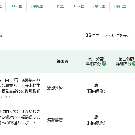
年
1996年
1995年
1994年
1993年
1992年
1991年
26
ら
件中 1～10 件を表示
第一分野
第二分野
編著者
詳細区分
詳細区分
興に向けて】福島県いわ
園芸農業者「大野水耕生
農
渡部喜智
―原発事故後の復興取組
（国内農業）
92.0KB
興に向けて】ＪＡいわき
の支援対応―福島県ＪＡ
農
渡部喜智
害への取組みレポート
（国内農業）