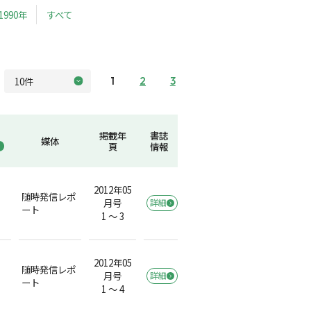
1990年
すべて
1
2
3
掲載年
書誌
媒体
頁
情報
2012年05
随時発信レポ
月号
詳細
ート
1 ～ 3
2012年05
随時発信レポ
月号
詳細
ート
1 ～ 4