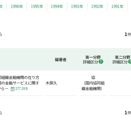
7年
1996年
1995年
1994年
1993年
1992年
1991年
1
ら
件
第一分野
第二分野
編著者
詳細区分
詳細区分
同組織金融機関の在り方
協
関の金融サービスに関す
木原久
（国内協同組
から－
織金融機関）
277.2KB
1
ら
件