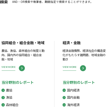
細検索
AND・OR検索や執筆者、期間指定で検索することができます。
協同組合・組合金融・地域
経済・金融
農協、漁協、森林組合の制度と動
経済金融情勢、経済社会の構造変
向、国内外の協同組合・組合金
化がもたらす諸問題、地域金融の
融・地域
動き
VIEW MORE
VIEW MORE
当分野別のレポート
当分野別のレポート
農協
国内経済
漁協
国内金融
森林組合
海外経済