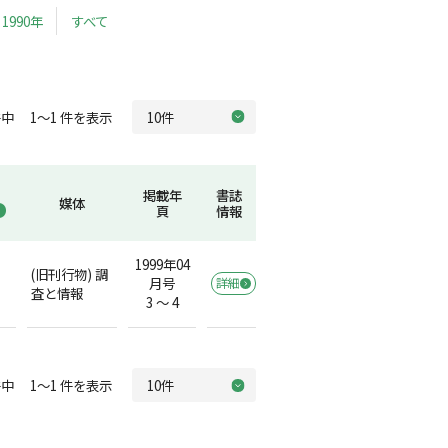
1990年
すべて
中 1～1 件を表示
掲載年
書誌
媒体
頁
情報
1999年04
(旧刊行物) 調
月号
詳細
査と情報
3 ～ 4
中 1～1 件を表示