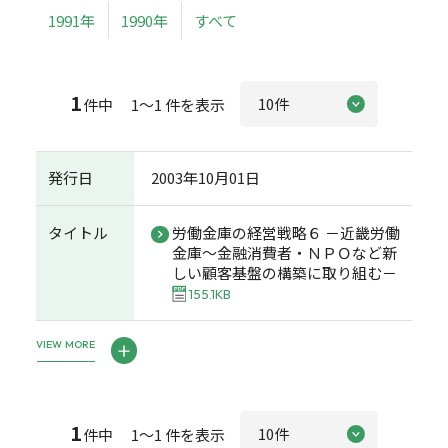
1991年
1990年
すべて
1
件中 1～1 件を表示
発行日
2003年10月01日
タイトル
労働金庫の経営戦略６ －近畿労働
金庫～金融消費者・ＮＰＯなど新
しい顧客基盤の構築に取り組む－
155.1KB
VIEW MORE
1
件中 1～1 件を表示