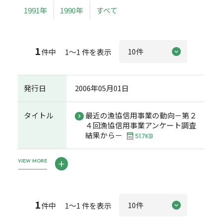
1991年
1990年
すべて
1
件中 1～1 件を表示
発行日
2006年05月01日
タイトル
最近の漁協信用事業の動向－第２
４回漁協信用事業アンケート調査
結果から－
51.7KB
VIEW MORE
1
件中 1～1 件を表示