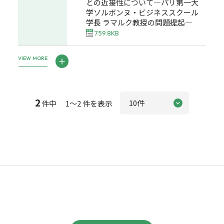
との近接性について―パリ第一大
学ソルボンヌ・ビジネススクール
学長 ラマルク教授の問題提起―
759.8KB
VIEW MORE
2
件中 1～2 件を表示