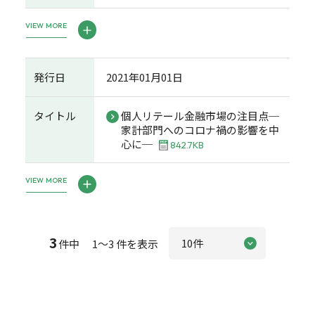
VIEW MORE
発行日
2021年01月01日
タイトル
個人リテール金融市場の注目点─
家計部門へのコロナ禍の影響を中
心に─
842.7KB
VIEW MORE
3
件中 1～3 件を表示