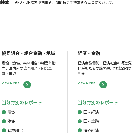
細検索
AND・OR検索や執筆者、期間指定で検索することができます。
協同組合・組合金融・地域
経済・金融
農協、漁協、森林組合の制度と動
経済金融情勢、経済社会の構造変
向、国内外の協同組合・組合金
化がもたらす諸問題、地域金融の
融・地域
動き
VIEW MORE
VIEW MORE
当分野別のレポート
当分野別のレポート
農協
国内経済
漁協
国内金融
森林組合
海外経済