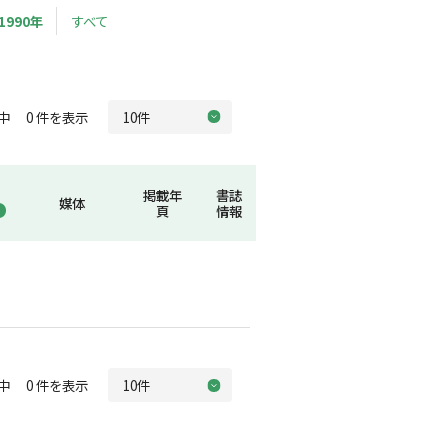
1990年
すべて
中 0 件を表示
掲載年
書誌
媒体
頁
情報
中 0 件を表示