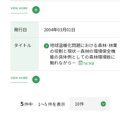
VIEW MORE
発行日
2004年03月01日
タイトル
地球温暖化問題における森林･林業
の役割と現状－森林の環境保全機
能の具体例としての森林環境税に
触れながら－
116.1KB
VIEW MORE
5
件中 1～5 件を表示