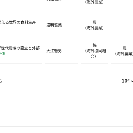
（海外農業）
考える世界の食料生産
農
道明雅美
（海外農業）
協
新世代農協の設立と外部
農
大江徹男
（海外協同組
（海外農業
9KB
合）
10
ら
件