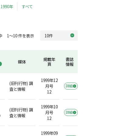
1990年
すべて
中 1～10 件を表示
掲載年
書誌
媒体
頁
情報
1999年12
(旧刊行物) 調
月号
詳細
査と情報
12
1999年10
(旧刊行物) 調
月号
詳細
）
査と情報
12
1999年09