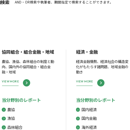
細検索
AND・OR検索や執筆者、期間指定で検索することができます。
協同組合・組合金融・地域
経済・金融
農協、漁協、森林組合の制度と動
経済金融情勢、経済社会の構造変
向、国内外の協同組合・組合金
化がもたらす諸問題、地域金融の
融・地域
動き
VIEW MORE
VIEW MORE
当分野別のレポート
当分野別のレポート
農協
国内経済
漁協
国内金融
森林組合
海外経済