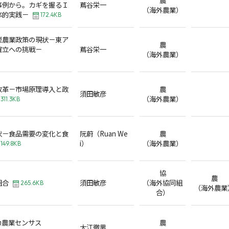
事例から。カギを握るＩ
蔦谷栄一
（海外農業）
体的実践－
172.4KB
型農業政策の現状－東ア
農
確立への挑戦－
蔦谷栄一
（海外農業）
改革－市場原理導入と政
農
須田敏彦
（海外農業）
311.3KB
状－食品需要の変化と食
阮蔚（Ruan We
農
i）
（海外農業）
149.8KB
協
農
組合
須田敏彦
（海外協同組
265.6KB
（海外農業
合）
カ農業センサス
農
大江徹男