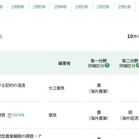
7年
1996年
1995年
1994年
1993年
1992年
1991年
10
ら
件
第一分野
第二分野
編著者
詳細区分
詳細区分
ける契約の浸透
農
大江徹男
（海外農業）
農
経
特質
章政
156.1KB
（海外農業）
（海外経済
続型農業展開の課題－ア
農