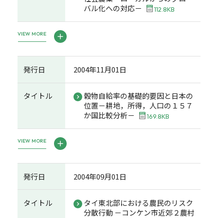
バル化への対応－
112.8KB
VIEW MORE
発行日
2004年11月01日
タイトル
穀物自給率の基礎的要因と日本の
位置－耕地，所得，人口の１５７
か国比較分析－
169.8KB
VIEW MORE
発行日
2004年09月01日
タイトル
タイ東北部における農民のリスク
分散行動 －コンケン市近郊２農村