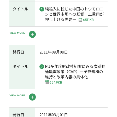
タイトル
純輸入に転じた中国のトウモロコ
シと世界市場への影響―工業用が
押し上げる需要―
651.1KB
VIEW MORE
発行日
2011年09月09日
タイトル
EU多年度財政枠組案にみる次期共
通農業政策（CAP）―予算規模の
維持と改革内容の具体化―
654.9KB
VIEW MORE
発行日
2011年09月01日