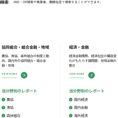
細検索
AND・OR検索や執筆者、期間指定で検索することができます。
協同組合・組合金融・地域
経済・金融
農協、漁協、森林組合の制度と動
経済金融情勢、経済社会の構造変
向、国内外の協同組合・組合金
化がもたらす諸問題、地域金融の
融・地域
動き
VIEW MORE
VIEW MORE
当分野別のレポート
当分野別のレポート
農協
国内経済
漁協
国内金融
森林組合
海外経済