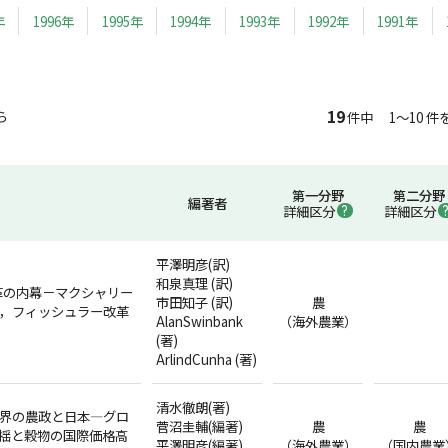
年
1996年
1995年
1994年
1993年
1992年
1991年
19
ら
件中 1～10 件
第一分野
第二分野
編著者
詳細区分
詳細区分
平澤明彦(訳)
和泉真理 (訳)
革の内幕－マクシャリー
市田知子 (訳)
農
0，フィッシュラー改革
AlanSwinbank
（海外農業）
(著)
ArlindCunha (著)
清水徹朗(著)
世界の農政と日本―グロ
菅沼圭輔(編著)
農
農
揺と穀物の国際価格高
平澤明彦(編著)
（海外農業）
（国内農業