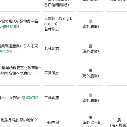
谷口信和(編著)
王雷軒（Wang L
場の現状――新発地農産品
農
eixuan）
―
（海外農業）
787.8KB
若林剛志
農業関連産業からみる東
農
若林剛志
（海外農業）
883.2KB
の農業所得安定化政策――緊
農
物の高値への適応――
平澤明彦
（海外農業）
農
日本への示唆
平澤明彦
636.7KB
（海外農業）
協
・乳製品輸出額の増加と
農
小田志保
（海外協同組
（海外農業
B