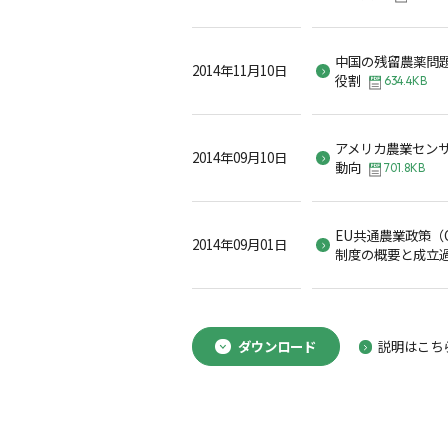
中国の残留農薬問
2014年11月10日
役割
634.4KB
アメリカ農業セン
2014年09月10日
動向
701.8KB
EU共通農業政策（CA
2014年09月01日
制度の概要と成立過程
ダウンロード
説明はこち