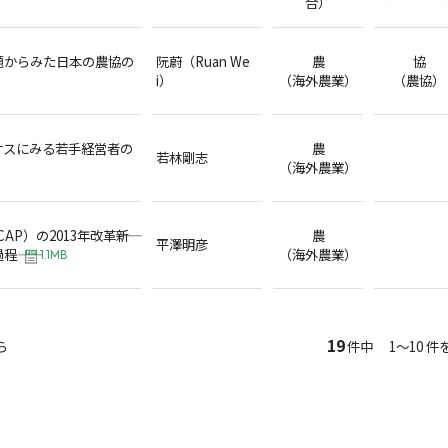
合）
題からみた日本の農協の
阮蔚（Ruan We
農
協
i）
（海外農業）
（農協）
サスにみる若手経営者の
農
若林剛志
（海外農業）
P）の2013年改革――新
農
平澤明彦
――
（海外農業）
1.1MB
19
ら
件中 1～10 件