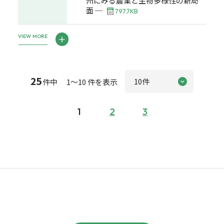
州にみる農業と生物多様性の新局
面 ─
797.7KB
VIEW MORE
25
件中 1～10 件を表示
1
2
3