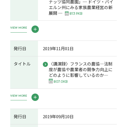
ナッツ協同農園」─ ドイツ・バイ
エルン州にみる家族農業経営の新
展開 ─
813.9KB
VIEW MORE
発行日
2019年11月01日
タイトル
〈講演録〉フランスの農協―法制
度が農協や農業者の競争力向上に
どのように影響しているのか―
807.0KB
VIEW MORE
発行日
2019年09月10日