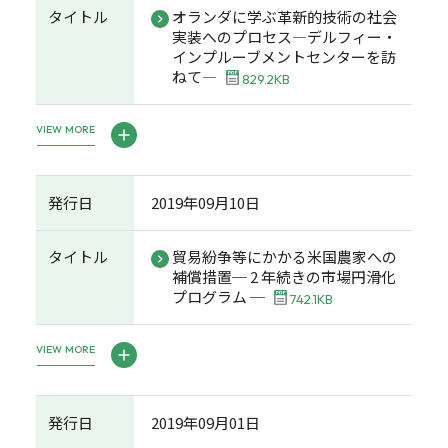
タイトル
オランダに学ぶ革新的技術の社会
実装へのプロセス―デルフィー・
インプルーブメントセンターを訪
ねて―
829.2KB
VIEW MORE
発行日
2019年09月10日
タイトル
貿易紛争等にかかる米国農家への
補償措置─ 2 年続きの市場円滑化
プログラム ─
742.1KB
VIEW MORE
発行日
2019年09月01日