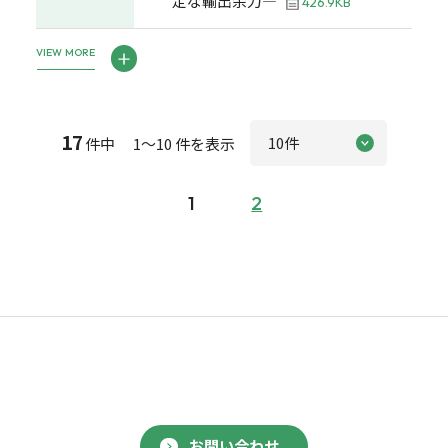
定な輸出余力―
426.9KB
VIEW MORE
17
件中 1～10 件を表示
1
2
お問い合わせ