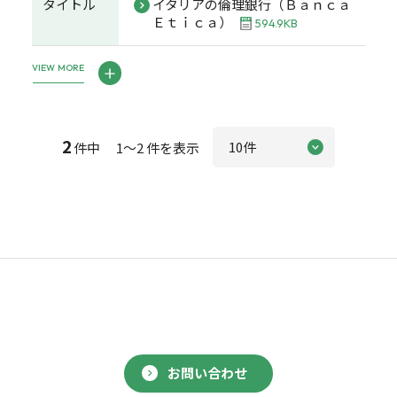
タイトル
イタリアの倫理銀行（Ｂａｎｃａ
Ｅｔｉｃａ）
594.9KB
VIEW MORE
2
件中 1～2 件を表示
お問い合わせ