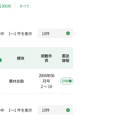
1990年
すべて
中 1～1 件を表示
掲載年
書誌
媒体
頁
情報
2004年06
農林金融
月号
詳細
2 ～ 16
中 1～1 件を表示