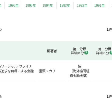
年
1996年
1995年
1994年
1993年
1992年
1991年
1
ら
件
第一分野
第二分野
編著者
詳細区分
詳細区分
るソーシャル･ファイナ
協
益追求を目標にする金融
重頭ユカリ
（海外協同組
織金融機関）
1
ら
件