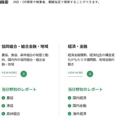
細検索
AND・OR検索や執筆者、期間指定で検索することができます。
協同組合・組合金融・地域
経済・金融
農協、漁協、森林組合の制度と動
経済金融情勢、経済社会の構造変
向、国内外の協同組合・組合金
化がもたらす諸問題、地域金融の
融・地域
動き
VIEW MORE
VIEW MORE
当分野別のレポート
当分野別のレポート
農協
国内経済
漁協
国内金融
森林組合
海外経済