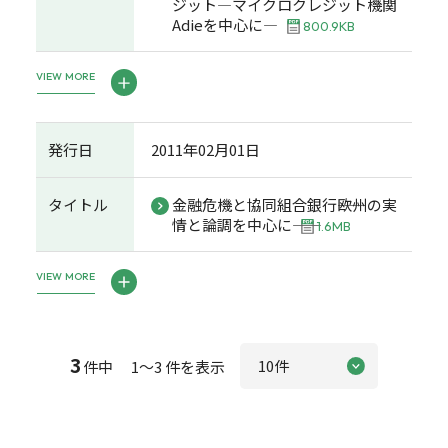
ジット―マイクロクレジット機関
Adieを中心に―
800.9KB
VIEW MORE
発行日
2011年02月01日
タイトル
金融危機と協同組合銀行――欧州の実
情と論調を中心に――
1.6MB
VIEW MORE
3
件中 1～3 件を表示