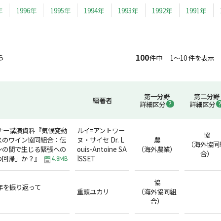
年
1996年
1995年
1994年
1993年
1992年
1991年
100
ら
件中 1～10 件を表示
第一分野
第二分野
編著者
詳細区分
詳細区分
ナー講演資料『気候変動
ルイ=アントワー
協
スのワイン協同組合：伝
ヌ・サイセ Dr. L
農
（海外協同
ンの間で生じる緊張への
ouis-Antoine SA
（海外農業）
合）
の回帰」か？』
ÏSSET
4.8MB
協
合年を振り返って
重頭ユカリ
（海外協同組
合）