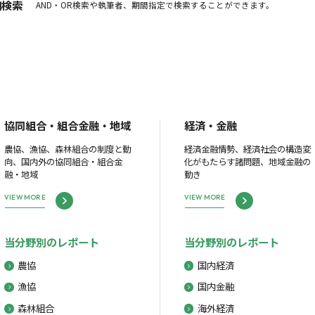
細検索
AND・OR検索や執筆者、期間指定で検索することができます。
協同組合・組合金融・地域
経済・金融
農協、漁協、森林組合の制度と動
経済金融情勢、経済社会の構造変
向、国内外の協同組合・組合金
化がもたらす諸問題、地域金融の
融・地域
動き
VIEW MORE
VIEW MORE
当分野別のレポート
当分野別のレポート
農協
国内経済
漁協
国内金融
森林組合
海外経済