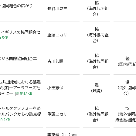
協
た協同組合の広がり
長谷川晃生
（海外協同組
合）
協
、イギリスの協同組合セ
重頭ユカリ
（海外協同組
4.3KB
合）
協
スから国際協同組合年
経
皆川芳嗣
（海外協同組
（国内経済
合）
ス排出削減における酪農
協
農
の役割―アーラフーズ社
小田志保
（海外協同
（環境）
事例に―
合）
841.4KB
シャルタクソノミーをめ
協
協
ャルバンクからの論点提
重頭ユカリ
（海外協同組
（海外協同
合）
織金融機関
00.2KB
李東建（Li Dong