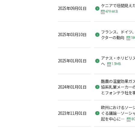
ケニアで垣間見え
2025年09月01日
479.4KB
フランス、ドイツ
2025年03月10日
クターの動向
18
アナス・ホリビリ
2025年01月01日
へ
1.3MB
酪農の温室効果ガ
2024年01月01日
協系乳業メーカー
とフォンテラ社を
欧州におけるソー
2023年11月01日
ぐる議論―ソーシ
起を中心に―
8