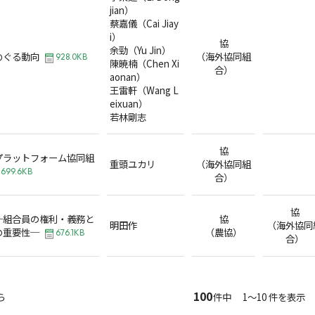
jian）
蔡嘉儀（Cai Jiay
i）
協
余勁（Yu Jin）
めぐる動向
（海外協同組
928.0KB
陳暁楠（Chen Xi
合）
aonan）
王雷軒（Wang L
eixuan）
若林剛志
協
プラットフォーム協同組
重頭ユカリ
（海外協同組
699.6KB
合）
協
─組合員の権利・義務と
協
明田作
（海外協同
の重要性─
（農協）
676.1KB
合）
100
ら
件中 1～10 件を表示