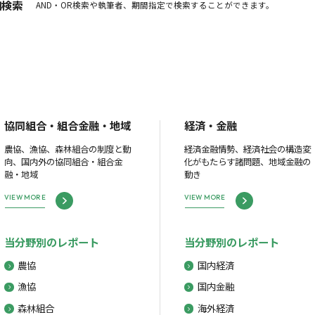
細検索
AND・OR検索や執筆者、期間指定で検索することができます。
協同組合・組合金融・地域
経済・金融
農協、漁協、森林組合の制度と動
経済金融情勢、経済社会の構造変
向、国内外の協同組合・組合金
化がもたらす諸問題、地域金融の
融・地域
動き
VIEW MORE
VIEW MORE
当分野別のレポート
当分野別のレポート
農協
国内経済
漁協
国内金融
森林組合
海外経済