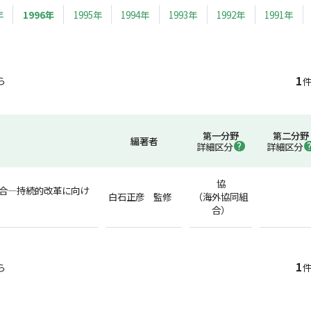
年
1996年
1995年
1994年
1993年
1992年
1991年
1
ら
件
第一分野
第二分野
編著者
詳細区分
詳細区分
協
合―持続的改革に向け
白石正彦 監修
（海外協同組
合）
1
ら
件