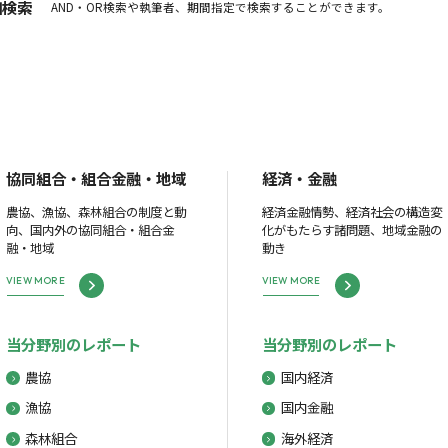
細検索
AND・OR検索や執筆者、期間指定で検索することができます。
協同組合・組合金融・地域
経済・金融
農協、漁協、森林組合の制度と動
経済金融情勢、経済社会の構造変
向、国内外の協同組合・組合金
化がもたらす諸問題、地域金融の
融・地域
動き
VIEW MORE
VIEW MORE
当分野別のレポート
当分野別のレポート
農協
国内経済
漁協
国内金融
森林組合
海外経済