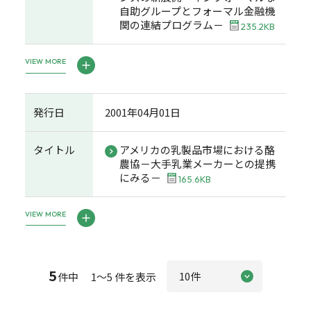
自助グループとフォーマル金融機
関の連結プログラム－
235.2KB
VIEW MORE
発行日
2001年04月01日
タイトル
アメリカの乳製品市場における酪
農協－大手乳業メーカーとの提携
にみる－
165.6KB
VIEW MORE
5
件中 1～5 件を表示