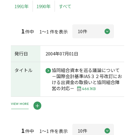
1991年
1990年
すべて
1
件中 1～1 件を表示
発行日
2004年07月01日
タイトル
協同組合資本を巡る議論について
－国際会計基準IAS３２号改訂にお
ける出資金の取扱いと協同組合陣
営の対応－
466.1KB
VIEW MORE
1
件中 1～1 件を表示