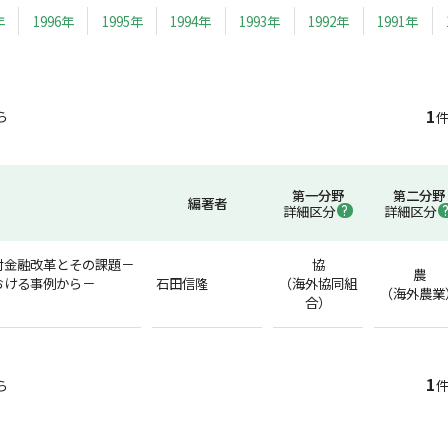
年
1996年
1995年
1994年
1993年
1992年
1991年
1
ら
件
第一分野
第二分野
編著者
詳細区分
詳細区分
村金融改革とその課題－
協
農
おける事例から－
石田信隆
（海外協同組
（海外農業
合）
1
ら
件