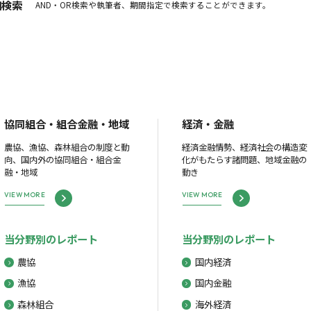
細検索
AND・OR検索や執筆者、期間指定で検索することができます。
協同組合・組合金融・地域
経済・金融
農協、漁協、森林組合の制度と動
経済金融情勢、経済社会の構造変
向、国内外の協同組合・組合金
化がもたらす諸問題、地域金融の
融・地域
動き
VIEW MORE
VIEW MORE
当分野別のレポート
当分野別のレポート
農協
国内経済
漁協
国内金融
森林組合
海外経済