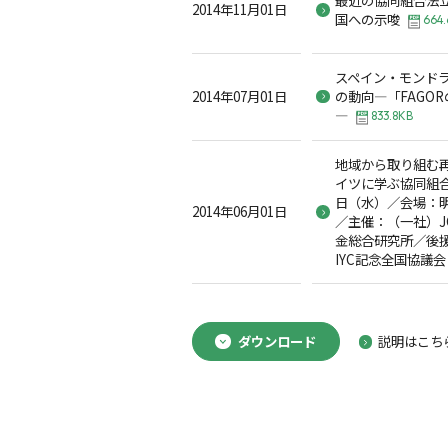
2014年11月01日
国への示唆
664
スペイン・モンド
2014年07月01日
の動向―「FAGO
―
833.8KB
地域から取り組む
イツに学ぶ協同組合の
日（水）／会場：
2014年06月01日
／主催：（一社）J
金総合研究所／後
IYC記念全国協議会
ダウンロード
説明はこち