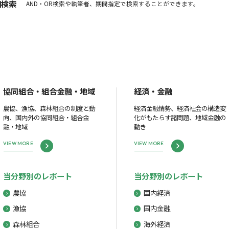
細検索
AND・OR検索や執筆者、期間指定で検索することができます。
協同組合・組合金融・地域
経済・金融
農協、漁協、森林組合の制度と動
経済金融情勢、経済社会の構造変
向、国内外の協同組合・組合金
化がもたらす諸問題、地域金融の
融・地域
動き
VIEW MORE
VIEW MORE
当分野別のレポート
当分野別のレポート
農協
国内経済
漁協
国内金融
森林組合
海外経済