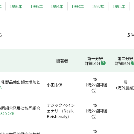
年
1996年
1995年
1994年
1993年
1992年
1991年
5
ら
件
第一分野
第二分野
編著者
詳細区分
詳細区分
協
・乳製品輸出額の増加と
農
小田志保
（海外協同組
（海外農業
B
合）
ナジック ベイシ
協
協同組合発展と協同組合
ェナリー(Nazik
（海外協同組
620.2KB
Beishenaly)
合）
協
立法の世界的動向とわが