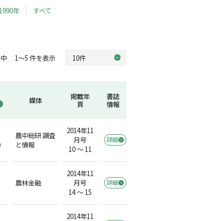
1990年
すべて
中 1～5 件を表示
掲載年
書誌
媒体
頁
情報
2014年11
農中総研 調査
月号
詳細
）
と情報
10 ～ 11
2014年11
農林金融
月号
詳細
14 ～ 15
2014年11