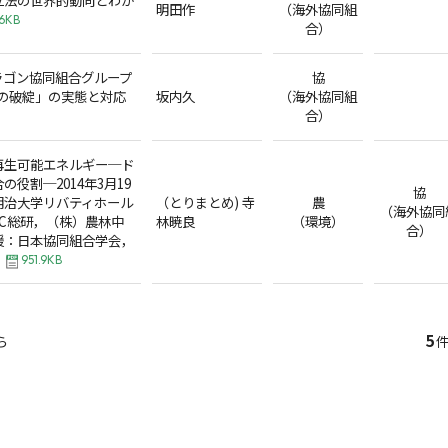
明田作
（海外協同組
.6KB
合）
ラゴン協同組合グループ
協
Rの破綻」の実態と対応
坂内久
（海外協同組
合）
再生可能エネルギー─ド
役割─2014年3月19
協
明治大学リバティホール
（とりまとめ) 寺
農
（海外協同
C総研，（株）農林中
林暁良
（環境）
合）
援：日本協同組合学会，
951.9KB
5
ら
件