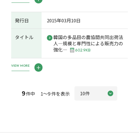
発行日
2015年03月10日
タイトル
韓国の多品目の農協間共同出荷法
人―規模と専門性による販売力の
強化―
602.9KB
VIEW MORE
9
件中 1～9 件を表示