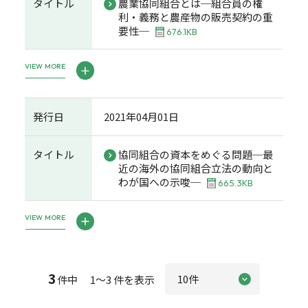
タイトル
農業協同組合とは─組合員の権
利・義務と農産物の販売契約の重
要性─
676.1KB
VIEW MORE
発行日
2021年04月01日
タイトル
協同組合の資本をめぐる問題─最
近の海外の協同組合立法の動向と
わが国への示唆─
665.3KB
VIEW MORE
3
件中 1～3 件を表示