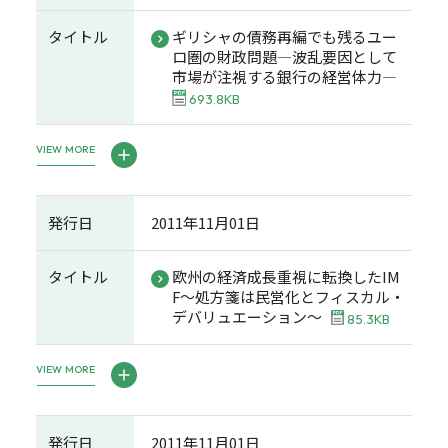
タイトル
ギリシャの債務再編でも残るユー
ロ圏の財政問題―波乱要因として
市場が注視する銀行の経営体力―
693.8KB
VIEW MORE
発行日
2011年11月01日
タイトル
欧州の経済成長重視に転換したIM
F～処方箋は民営化とフィスカル・
デバリュエーション～
85.3KB
VIEW MORE
発行日
2011年11月01日