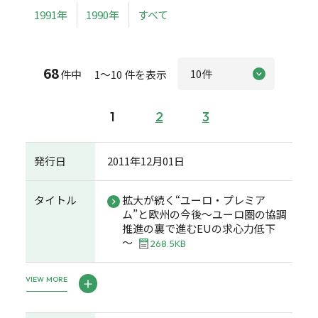
1991年
1990年
すべて
68
件中 1～10 件を表示
1
2
3
発行日
2011年12月01日
タイトル
拡大が続く“ユーロ・プレミア
ム”と欧州の今後～ユーロ圏の協調
推進の裏で進むEUの求心力低下
～
268.5KB
VIEW MORE